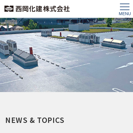
tog
nav
NEWS & TOPICS