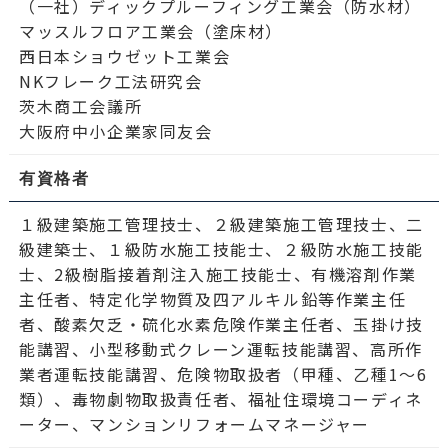
（一社）ディックプルーフィング工業会（防水材）
マッスルフロア工業会（塗床材）
西日本ショウゼット工業会
NKフレーク工法研究会
茨木商工会議所
大阪府中小企業家同友会
有資格者
１級建築施工管理技士、２級建築施工管理技士、二
級建築士、１級防水施工技能士、２級防水施工技能
士、2級樹脂接着剤注入施工技能士、有機溶剤作業
主任者、特定化学物質及四アルキル鉛等作業主任
者、酸素欠乏・硫化水素危険作業主任者、玉掛け技
能講習、小型移動式クレーン運転技能講習、高所作
業者運転技能講習、危険物取扱者（甲種、乙種1～6
類）、毒物劇物取扱責任者、福祉住環境コーディネ
ーター、マンションリフォームマネージャー