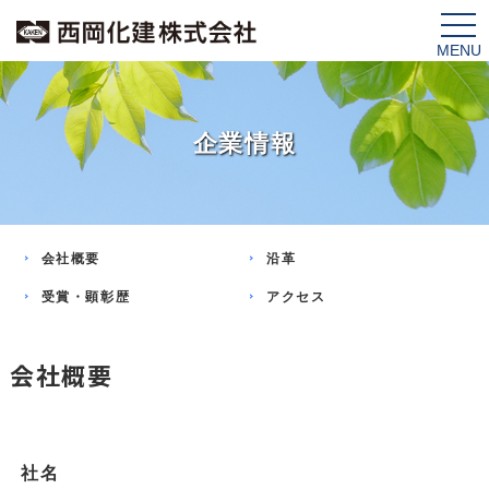
tog
nav
企業情報
会社概要
沿革
受賞・顕彰歴
アクセス
会社概要
社名