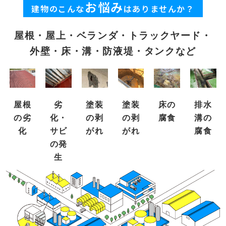
お悩み
建物のこんな
はありませんか？
屋根・屋上・ベランダ・トラックヤード・
外壁・床・溝・防液堤・タンクなど
屋根
塗装
塗装
床の
排水
劣
の劣
の剥
の剥
腐食
溝の
化・
化
がれ
がれ
腐食
サビ
の発
生