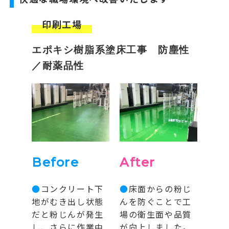
印刷工場
エポキシ樹脂系塗床工事 防塵性
／耐薬品性
Before
After
●
コンクリート下
●
床面からの粉じ
地がむき出し状態
んを防ぐことで工
だと粉じんが発生
場の衛生面や品質
し、さらに作業中
が向上しました。