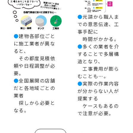
●
元請から職人ま
での意思伝達、工
事手配に
●
建物各部位ごと
時間がかかる。
に施工業者が異な
●
多くの業者を介
ると、
することで多層構
その都度見積依
造となり、
頼や日程調整が必
工事費用が膨ら
要。
むことも…。
●
全国展開の店舗
●
実際の作業内容
だと各地域ごとの
が分からない人が
業者
提案する
探しから必要と
ケースもあるの
なる。
で注意が必要。