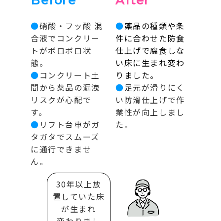
Before
After
●
硝酸・フッ酸 混
●
薬品の種類や条
合液でコンクリー
件に合わせた防食
トがボロボロ状
仕上げで腐食しな
態。
い床に生まれ変わ
●
コンクリート土
りました。
間から薬品の漏洩
●
足元が滑りにく
リスクが心配で
い防滑仕上げで作
す。
業性が向上しまし
●
リフト台車がガ
た。
タガタでスムーズ
に通行できませ
ん。
30年以上放
置していた床
が生まれ