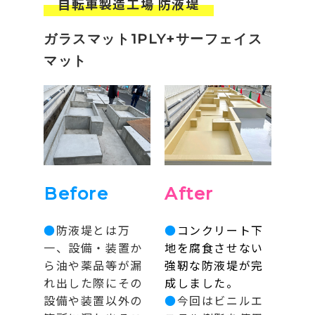
自転車製造工場 防液堤
ガラスマット1PLY+サーフェイス
マット
Before
After
●
防液堤とは万
●
コンクリート下
一、設備・装置か
地を腐食させない
ら油や薬品等が漏
強靭な防液堤が完
れ出した際にその
成しました。
設備や装置以外の
●
今回はビニルエ