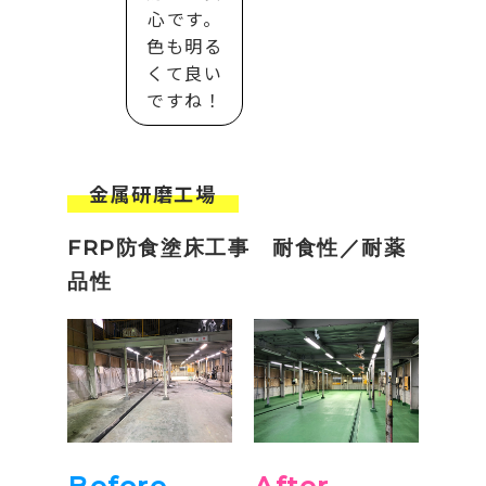
心です。
色も明る
くて良い
ですね！
金属研磨工場
FRP防食塗床工事 耐食性／耐薬
品性