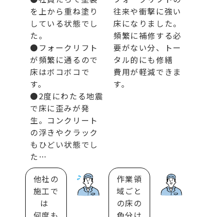
を上から重ね塗り
往来や衝撃に強い
している状態でし
床になりました。
た。
頻繁に補修する必
●フォークリフト
要がない分、トー
が頻繁に通るので
タル的にも修繕
床はボコボコで
費用が軽減できま
す。
す。
●2度にわたる地震
で床に歪みが発
生。コンクリート
の浮きやクラック
もひどい状態でし
た…
他社の
作業領
施工で
域ごと
は
の床の
何度も
色分け