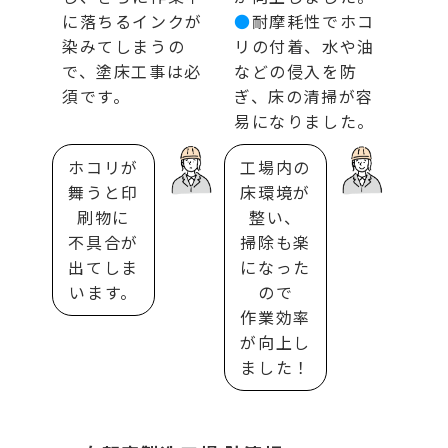
に落ちるインクが
●
耐摩耗性でホコ
染みてしまうの
リの付着、水や油
で、塗床工事は必
などの侵入を防
須です。
ぎ、床の清掃が容
易になりました。
ホコリが
工場内の
舞うと印
床環境が
刷物に
整い、
不具合が
掃除も楽
出てしま
になった
います。
ので
作業効率
が向上し
ました！