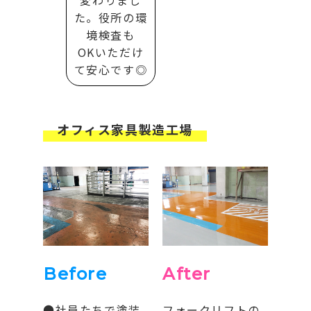
変わりまし
た。役所の環
境検査も
OKいただけ
て安心です◎
オフィス家具製造工場
Before
After
●社員たちで塗装
フォークリフトの