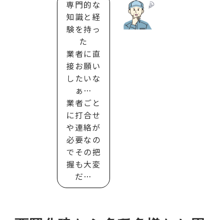
専門的な
知識と経
験を持っ
た
業者に直
接お願い
したいな
ぁ…
業者ごと
に打合せ
や連絡が
必要なの
でその把
握も大変
だ…