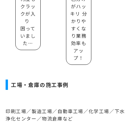
クラッ
がハッ
クが入
キリ 分
り
かりや
困って
すくな
いまし
り業務
た…
効率も
アッ
プ！
工場・倉庫の施工事例
印刷工場／製造工場／自動車工場／化学工場／下水
浄化センター／物流倉庫など