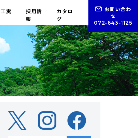
お問い合わ
施工実
採用情
カタロ
せ
績
報
グ
072-643-1125