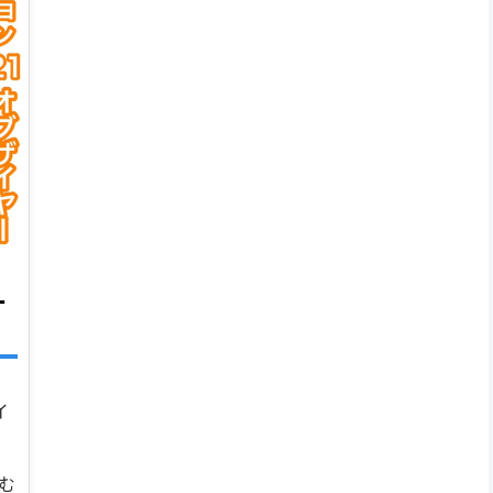
ー
イ
読む