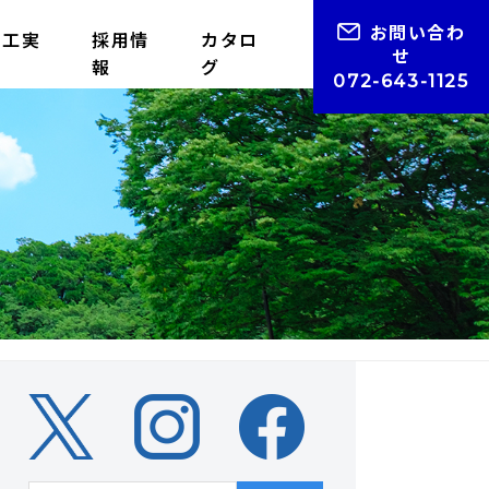
お問い合わ
施工実
採用情
カタロ
せ
績
報
グ
072-643-1125